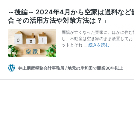
～後編～ 2024年4月から空家は過料な
合 その活用方法や対策方法は？」
両親が亡くなった実家に、ほかに住む
し、不動産は空き家のまま放置してお
～
ットとそれ …
続きを読む
後
編
～
井上朋彦税務会計事務所 / 地元の岸和田で開業30年以上
2024
年
4
月
か
ら
空
家
は
過
料