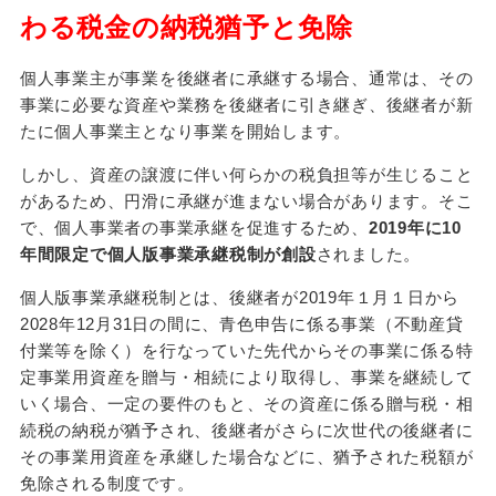
わる税金の納税猶予と免除
個人事業主が事業を後継者に承継する場合、通常は、その
事業に必要な資産や業務を後継者に引き継ぎ、後継者が新
たに個人事業主となり事業を開始します。
しかし、資産の譲渡に伴い何らかの税負担等が生じること
があるため、円滑に承継が進まない場合があります。そこ
で、個人事業者の事業承継を促進するため、
2019
年に
10
年間限定で個人版事業承継税制が創設
されました。
個人版事業承継税制とは、後継者が
2019
年１月１日から
2028
年
12
月
31
日の間に、青色申告に係る事業（不動産貸
付業等を除く）を行なっていた先代からその事業に係る特
定事業用資産を贈与・相続により取得し、事業を継続して
いく場合、一定の要件のもと、その資産に係る贈与税・相
続税の納税が猶予され、後継者がさらに次世代の後継者に
その事業用資産を承継した場合などに、猶予された税額が
免除される制度です。