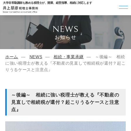
大学非常勤講師も務める税理士が、開業、経営指導、相続に対応します
NEWS
お知らせ
ホーム
NEWS
相続・事業承継
～後編～ 相続
に強い税理士が教える『不動産の見直しで相続税が還付？起こ
りうるケースと注意点』
～後編～ 相続に強い税理士が教える『不動産の
見直しで相続税が還付？起こりうるケースと注意
点』