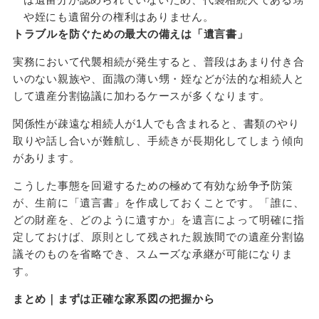
や姪にも遺留分の権利はありません。
トラブルを防ぐための最大の備えは「遺言書」
実務において代襲相続が発生すると、普段はあまり付き合
いのない親族や、面識の薄い甥・姪などが法的な相続人と
して遺産分割協議に加わるケースが多くなります。
関係性が疎遠な相続人が1人でも含まれると、書類のやり
取りや話し合いが難航し、手続きが長期化してしまう傾向
があります。
こうした事態を回避するための極めて有効な紛争予防策
が、生前に「遺言書」を作成しておくことです。「誰に、
どの財産を、どのように遺すか」を遺言によって明確に指
定しておけば、原則として残された親族間での遺産分割協
議そのものを省略でき、スムーズな承継が可能になりま
す。
まとめ｜まずは正確な家系図の把握から