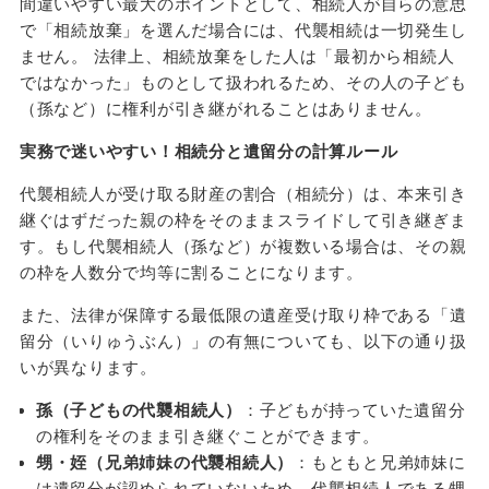
間違いやすい最大のポイントとして、相続人が自らの意思
で「相続放棄」を選んだ場合には、代襲相続は一切発生し
ません。 法律上、相続放棄をした人は「最初から相続人
ではなかった」ものとして扱われるため、その人の子ども
（孫など）に権利が引き継がれることはありません。
実務で迷いやすい！相続分と遺留分の計算ルール
代襲相続人が受け取る財産の割合（相続分）は、本来引き
継ぐはずだった親の枠をそのままスライドして引き継ぎま
す。もし代襲相続人（孫など）が複数いる場合は、その親
の枠を人数分で均等に割ることになります。
また、法律が保障する最低限の遺産受け取り枠である「遺
留分（いりゅうぶん）」の有無についても、以下の通り扱
いが異なります。
孫（子どもの代襲相続人）
：子どもが持っていた遺留分
の権利をそのまま引き継ぐことができます。
甥・姪（兄弟姉妹の代襲相続人）
：もともと兄弟姉妹に
は遺留分が認められていないため、代襲相続人である甥