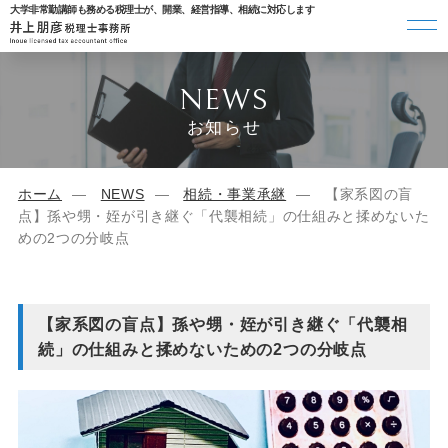
大学非常勤講師も務める税理士が、開業、経営指導、相続に対応します
NEWS
お知らせ
ホーム
NEWS
相続・事業承継
【家系図の盲
点】孫や甥・姪が引き継ぐ「代襲相続」の仕組みと揉めないた
めの2つの分岐点
【家系図の盲点】孫や甥・姪が引き継ぐ「代襲相
続」の仕組みと揉めないための2つの分岐点