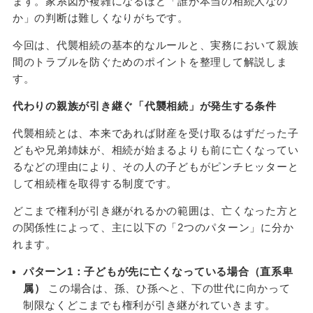
ます。家系図が複雑になるほど「誰が本当の相続人なの
か」の判断は難しくなりがちです。
今回は、代襲相続の基本的なルールと、実務において親族
間のトラブルを防ぐためのポイントを整理して解説しま
す。
代わりの親族が引き継ぐ「代襲相続」が発生する条件
代襲相続とは、本来であれば財産を受け取るはずだった子
どもや兄弟姉妹が、相続が始まるよりも前に亡くなってい
るなどの理由により、その人の子どもがピンチヒッターと
して相続権を取得する制度です。
どこまで権利が引き継がれるかの範囲は、亡くなった方と
の関係性によって、主に以下の「2つのパターン」に分か
れます。
パターン1：子どもが先に亡くなっている場合（直系卑
属）
この場合は、孫、ひ孫へと、下の世代に向かって
制限なくどこまでも権利が引き継がれていきます。