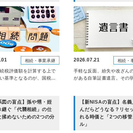
.01
2026.07.21
相続・事業承継
相続・
続税評価額を計算する上で
手軽な反面、紛失や改ざん
い基準となるのが、国税庁
がある自筆証書遺言。その
表する「路線価（...
服するために始まった「自..
系図の盲点】孫や甥・姪
【新NISAの盲点】名
き継ぐ「代襲相続」の仕
んだらどうなる？リセ
と揉めないための2つの分
れる時価と「2つの移管
ル」