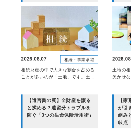
2026.08.07
2026.08
相続・事業承継
相続財産の中で大きな割合を占める
土地の相
ことが多いのが「土地」です。土地
欠かせな
の相続税評価額は...
が毎年公
【遺言書の罠】全財産を譲る
【家
と揉める？遺留分トラブルを
が引
防ぐ「3つの生命保険活用術」
組み
岐点