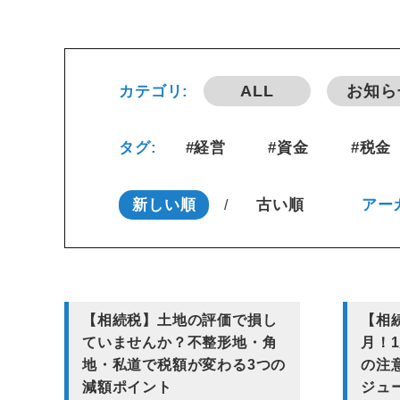
ALL
お知ら
カテゴリ:
タグ:
#経営
#資金
#税金
新しい順
古い順
アー
/
【相続税】土地の評価で損し
【相
ていませんか？不整形地・角
月！
地・私道で税額が変わる3つの
の注
減額ポイント
ジュ