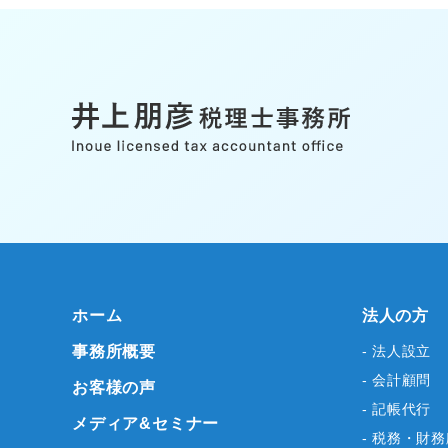
ホーム
法人の方
事務所概要
- 法人設立
- 会計顧問
お客様の声
- 記帳代行
メディア&セミナー
- 税務・財