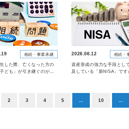
.19
2026.06.12
相続・事業承継
相続・
生した際、亡くなった方の
資産形成の強力な手段とし
子ども」が引き継ぐのが基
及している「新NISA」で
しかし、その子ど...
の名義人が亡くなった...
2
3
4
5
...
10
...