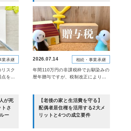
2026.07.14
事業承継
相続・事業承継
のリスク
年間110万円の非課税枠でお馴染みの
弱点を克
暦年贈与ですが、税制改正により相
.
続財産に加算される「...
義人が死
【老後の家と生活費を守る】
ットさ
配偶者居住権を活用する2大メ
ルー
リットと4つの成立要件