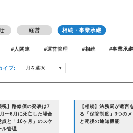
せ
経営
相続・事業承継
#人関連
#運営管理
#相続
#事業承継
カイブ:
▼
続税】路線価の発表は7
【相続】法務局が遺言
1月〜6月に死亡した場合
る「保管制度」3つのメ
意点と「10ヶ月」のスケ
と死後の通知機能
ール管理