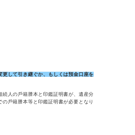
変更して引き継ぐか、もしくは預⾦⼝座を
相続⼈の⼾籍謄本と印鑑証明書が、遺産分
での⼾籍謄本等と印鑑証明書が必要となり