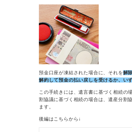
預⾦⼝座が凍結された場合に、それを
解
解約して預⾦の払い戻しを受けるか、い
この⼿続きには、遺⾔書に基づく相続の
割協議に基づく相続の場合は、遺産分割
ます。
後編はこちらから↓