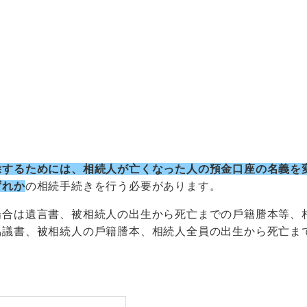
除するためには、相続⼈が亡くなった⼈の預⾦⼝座の名義を
ずれか
の相続⼿続きを⾏う必要があります。
場合は遺⾔書、被相続⼈の出⽣から死亡までの⼾籍謄本等、
協議書、被相続⼈の⼾籍謄本、相続⼈全員の出⽣から死亡ま