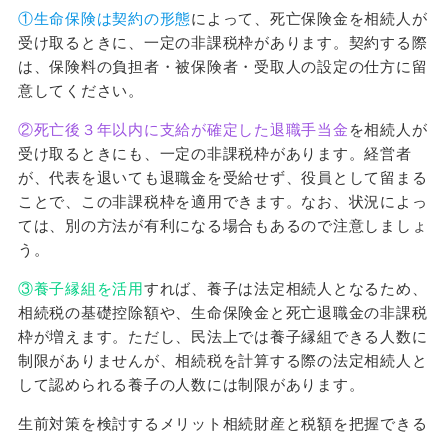
①生命保険は契約の形態
によって、死亡保険金を相続人が
受け取るときに、一定の非課税枠があります。契約する際
は、保険料の負担者・被保険者・受取人の設定の仕方に留
意してください。
②死亡後３年以内に支給が確定した退職手当金
を相続人が
受け取るときにも、一定の非課税枠があります。経営者
が、代表を退いても退職金を受給せず、役員として留まる
ことで、この非課税枠を適用できます。なお、状況によっ
ては、別の方法が有利になる場合もあるので注意しましょ
う。
③養子縁組を活用
すれば、養子は法定相続人となるため、
相続税の基礎控除額や、生命保険金と死亡退職金の非課税
枠が増えます。ただし、民法上では養子縁組できる人数に
制限がありませんが、相続税を計算する際の法定相続人と
して認められる養子の人数には制限があります。
生前対策を検討するメリット相続財産と税額を把握できる