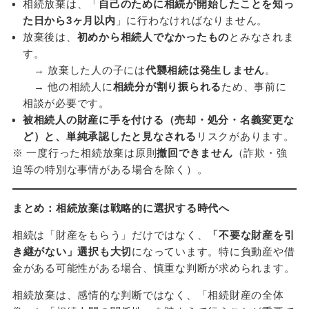
相続放棄は、「
自己のために相続が開始したことを知っ
た日から3ヶ月以内
」に行わなければなりません。
放棄後は、
初めから相続人でなかったもの
とみなされま
す。
→ 放棄した人の子には
代襲相続は発生しません
。
→ 他の相続人に
相続分が割り振られる
ため、事前に
相談が必要です。
被相続人の財産に手を付ける（売却・処分・名義変更な
ど）と、単純承認したと見なされる
リスクがあります。
※ 一度行った相続放棄は原則
撤回できません
（詐欺・強
迫等の特別な事情がある場合を除く）。
まとめ：相続放棄は戦略的に選択する時代へ
相続は「財産をもらう」だけではなく、
「不要な財産を引
き継がない」選択も大切
になっています。特に負動産や借
金がある可能性がある場合、慎重な判断が求められます。
相続放棄は、感情的な判断ではなく、「相続財産の全体