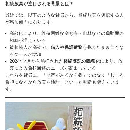
相続放棄が注目される背景とは？
最近では、以下のような背景から、相続放棄を選択する人
が増加傾向にあります：
高齢化により、維持困難な空き家・山林などの
負動産
の
相続が増えている
被相続人が高齢で、
借入や保証債務
を抱えたまま亡くな
るケースが増加
2024年4月から施行された
相続登記の義務化
により、放
棄による負担回避のニーズが高まっている
これらを背景に、「財産があるから得」ではなく「むしろ
負担になるから放棄を検討」といった判断も増えていま
す。